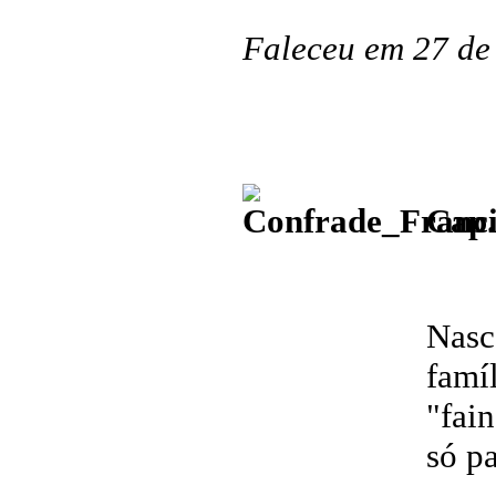
Faleceu em 27 de
Cap.
Nasc
fam
"fai
só p