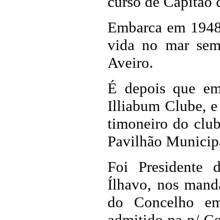
curso de Capitão
Embarca em 1948 
vida no mar sem
Aveiro.
É depois que em
Illiabum Clube, e
timoneiro do clu
Pavilhão Municip
Foi Presidente
Ílhavo, nos mand
do Concelho em
admitido na n/ C