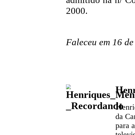
2000.
Faleceu em 16 de
H
en
H
en
r
da Can
para 
televi