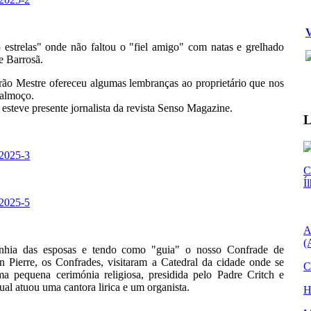
V
estrelas" onde não faltou o "fiel amigo" com natas e grelhado
de Barrosã.
ão Mestre ofereceu algumas lembranças ao proprietário que nos
 almoço.
steve presente jornalista da revista Senso Magazine.
L
C
Í
A
(
hia das esposas e tendo como "guia" o nosso Confrade de
n Pierre, os Confrades, visitaram a Catedral da cidade onde se
C
ma pequena cerimónia religiosa, presidida pelo Padre Critch e
ual atuou uma cantora lirica e um organista.
H