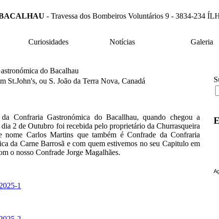
 BACALHAU
- Travessa dos Bombeiros Voluntários 9 - 3834-23
Curiosidades
Notícias
Galeria
Gastronómica do Bacalhau
S
em St.John's, ou S. João da Terra Nova, Canadá
 da Confraria Gastronómica do Bacallhau, quando chegou a
E
dia 2 de Outubro foi recebida pelo proprietário da Churrasqueira
de nome Carlos Martins que também é Confrade da Confraria
ca da Carne Barrosã e com quem estivemos no seu Capitulo em
com o nosso Confrade Jorge Magalhães.
Ag