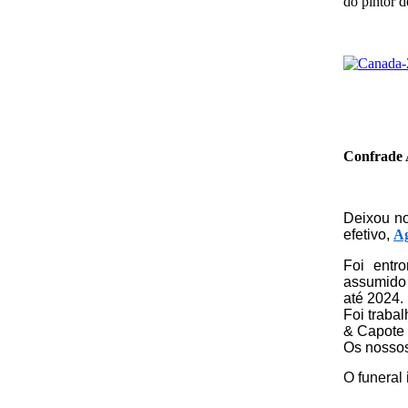
do pintor d
Confrade 
Deixou no
efetivo,
Ag
Foi entr
assumido
até 2024.
Foi traba
& Capote 
Os nossos 
O funeral 