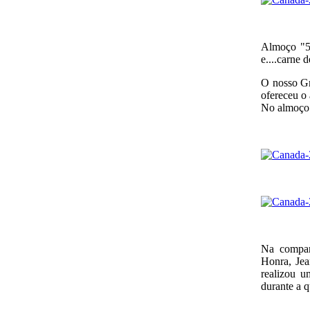
Almoço "5 
e....carne 
O nosso Gr
ofereceu o
No almoço e
Na compan
Honra, Jea
realizou u
durante a q