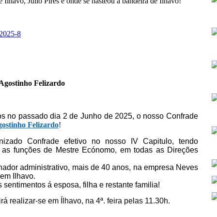
e Ilhavo, Júlio Pires e onde se hasteou a bandeira de Ilhavo!
Agostinho Felizardo
s no passado dia 2 de Junho de 2
025, o nosso Confrade
ostinho Felizardo
!
onizado Confrade efetivo no nosso IV Capitulo, tendo
 as funções de Mestre Ecónomo, em todas as Direções
lhador administrativo, mais de 40 anos, na empresa Neves
em Ilhavo.
sentimentos á esposa, filha e restante familia!
irá realizar-se em Ílhavo, na 4ª. feira pelas 11.30h.