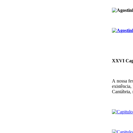
XXVI Capi
A nossa fe
existência,
Cantábria,