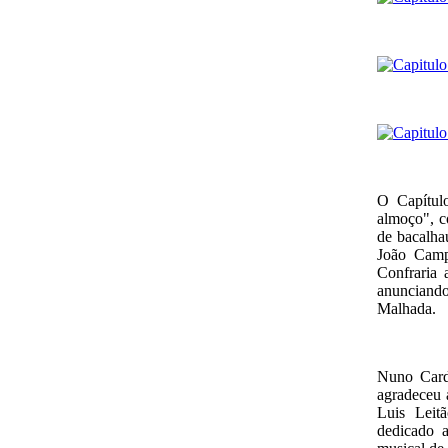
O Capítul
almoço", c
de bacalha
João Campo
Confraria 
anunciando
Malhada.
Nuno Card
agradeceu 
Luis Leit
dedicado 