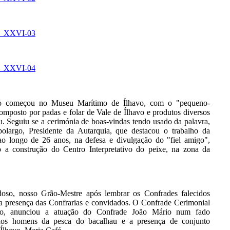
o começou no Museu Marítimo de Ílhavo, com o "pequeno-
omposto por padas e folar de Vale de Ílhavo e produtos diversos
u. Seguiu se a cerimónia de boas-vindas tendo usado da palavra,
largo, Presidente da Autarquia, que destacou o trabalho da
ao longo de 26 anos, na defesa e divulgação do "fiel amigo",
 a construção do Centro Interpretativo do peixe, na zona da
oso, nosso Grão-Mestre após lembrar os Confrades falecidos
a presença das Confrarias e convidados. O Confrade Cerimonial
ão, anunciou a atuação do Confrade João Mário num fado
aos homens da pesca do bacalhau e a presença de conjunto