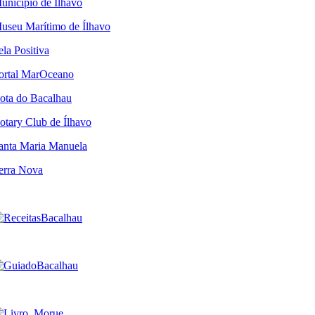
unicípio de Ílhavo
useu Marítimo de Ílhavo
ela Positiva
ortal MarOceano
ota do Bacalhau
otary Club de Ílhavo
anta Maria Manuela
erra Nova